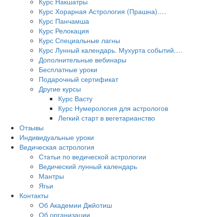
Курс Накшатры
Курс Хорарная Астрология (Прашна).…
Курс Панчамша
Курс Релокация
Курс Специальные лагны
Курс Лунный календарь. Мухурта событий.…
Дополнительные вебинары
Бесплатные уроки
Подарочный сертификат
Другие курсы
Курс Васту
Курс Нумерология для астрологов
Легкий старт в вегетарианство
Отзывы
Индивидуальные уроки
Ведическая астрология
Статьи по ведической астрологии
Ведический лунный календарь
Мантры
Ягьи
Контакты
Об Академии Джйотиш
Об организации