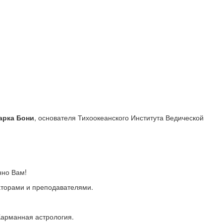
арка Бони
, основателя Тихоокеанского Института Ведической
нно Вам!
раторами и преподавателями.
Карманная астрология.