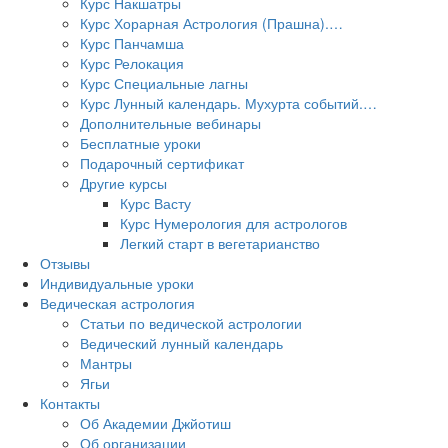
Курс Накшатры
Курс Хорарная Астрология (Прашна).…
Курс Панчамша
Курс Релокация
Курс Специальные лагны
Курс Лунный календарь. Мухурта событий.…
Дополнительные вебинары
Бесплатные уроки
Подарочный сертификат
Другие курсы
Курс Васту
Курс Нумерология для астрологов
Легкий старт в вегетарианство
Отзывы
Индивидуальные уроки
Ведическая астрология
Статьи по ведической астрологии
Ведический лунный календарь
Мантры
Ягьи
Контакты
Об Академии Джйотиш
Об организации