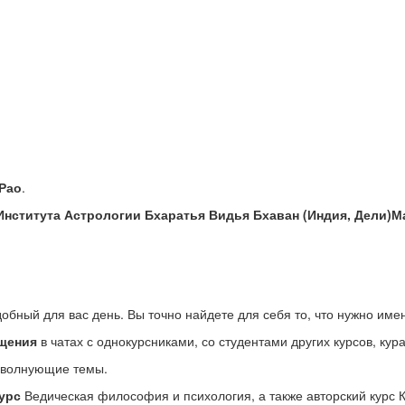
Рао
.
Института Астрологии Бхаратья Видья Бхаван (Индия, Дели)М
добный для вас день. Вы точно найдете для себя то, что нужно име
щения
в чатах с однокурсниками, со студентами других курсов, ку
о волнующие темы.
урс
Ведическая философия и психология, а также авторский курс 