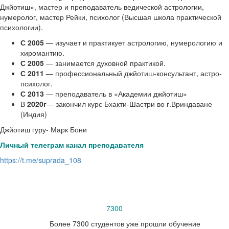
Джйотиш», мастер и преподаватель ведической астрологии,
нумеролог, мастер Рейки, психолог (Высшая школа практической
психологии).
С 2005
— изучает и практикует астрологию, нумерологию и
хиромантию.
С 2005
— занимается духовной практикой.
С 2011
— профессиональный джйотиш-консультант, астро-
психолог.
С 2013
— преподаватель в «Академии джйотиш»
В
2020г
— закончил курс Бхакти-Шастри во г.Вриндаване
(Индия)
Джйотиш гуру- Марк Бони
Личный телеграм канал преподавателя
https://t.me/suprada_108
7300
Более 7300 студентов уже прошли обучение