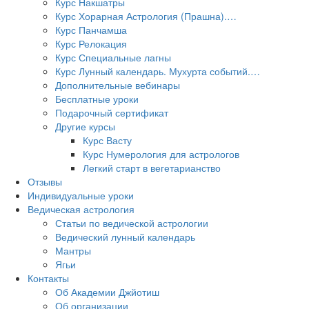
Курс Накшатры
Курс Хорарная Астрология (Прашна).…
Курс Панчамша
Курс Релокация
Курс Специальные лагны
Курс Лунный календарь. Мухурта событий.…
Дополнительные вебинары
Бесплатные уроки
Подарочный сертификат
Другие курсы
Курс Васту
Курс Нумерология для астрологов
Легкий старт в вегетарианство
Отзывы
Индивидуальные уроки
Ведическая астрология
Статьи по ведической астрологии
Ведический лунный календарь
Мантры
Ягьи
Контакты
Об Академии Джйотиш
Об организации