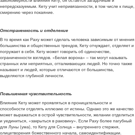
закономерности влияния Кету, он остается загадочным и
непредсказуемым. Кету учит непривязанности, в том числе к пище,
смирению через покаяние.
Отстраненность и отделение
В то время как Раху может сделать человека зависимым от мнения
большинства и общественных трендов, Кету отчуждает, отделяет и
погружает в себя. Кету может говорить об одиночестве,
ограниченности взглядов. «Белая ворона» – так могут называть
странных или неприятных, отталкивающих людей. Но точно также
называют и людей, которые отличаются от большинства,
выделяются глубиной личности.
Повышенная чувствительность
Влияние Кету может проявляться в проницательности и
способности отделять иллюзию от истины. Однако это же качество
может выражаться в острой чувствительности, желании отделиться
и уединиться, «закрыться в раковину». Если Раху более пагубный
для Луны (ума), то Кету для Солнца – внутреннего стержня,
олицетворения божественного начала, самоидентификации.