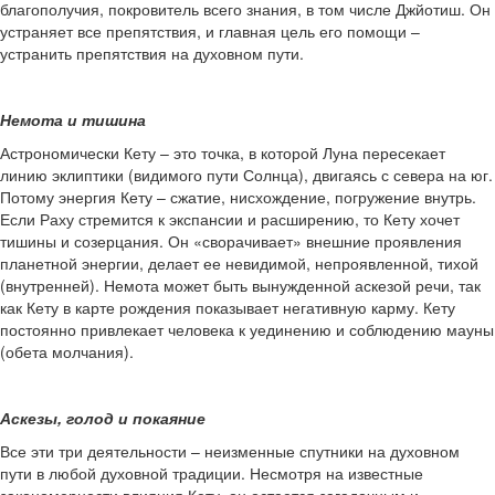
благополучия, покровитель всего знания, в том числе Джйотиш. Он
устраняет все препятствия, и главная цель его помощи –
устранить препятствия на духовном пути.
Немота и тишина
Астрономически Кету – это точка, в которой Луна пересекает
линию эклиптики (видимого пути Солнца), двигаясь с севера на юг.
Потому энергия Кету – сжатие, нисхождение, погружение внутрь.
Если Раху стремится к экспансии и расширению, то Кету хочет
тишины и созерцания. Он «сворачивает» внешние проявления
планетной энергии, делает ее невидимой, непроявленной, тихой
(внутренней). Немота может быть вынужденной аскезой речи, так
как Кету в карте рождения показывает негативную карму. Кету
постоянно привлекает человека к уединению и соблюдению мауны
(обета молчания).
Аскезы, голод и покаяние
Все эти три деятельности – неизменные спутники на духовном
пути в любой духовной традиции. Несмотря на известные