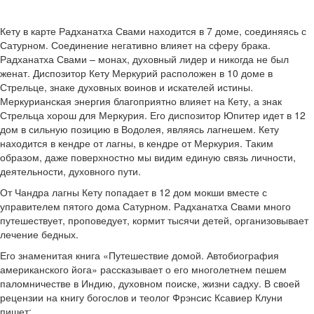
Кету в карте Радханатха Свами находится в 7 доме, соединяясь с
Сатурном. Соединение негативно влияет на сферу брака.
Радханатха Свами – монах, духовный лидер и никогда не был
женат. Диспозитор Кету Меркурий расположен в 10 доме в
Стрельце, знаке духовных воинов и искателей истины.
Меркурианская энергия благоприятно влияет на Кету, а знак
Стрельца хорош для Меркурия. Его диспозитор Юпитер идет в 12
дом в сильную позицию в Водолея, являясь лагнешем. Кету
находится в кендре от лагны, в кендре от Меркурия. Таким
образом, даже поверхностно мы видим единую связь личности,
деятельности, духовного пути.
От Чандра лагны Кету попадает в 12 дом мокши вместе с
управителем пятого дома Сатурном. Радханатха Свами много
путешествует, проповедует, кормит тысячи детей, организовывает
лечение бедных.
Его знаменитая книга «Путешествие домой. Автобиография
американского йога» рассказывает о его многолетнем пешем
паломничестве в Индию, духовном поиске, жизни садху. В своей
рецензии на книгу богослов и теолог Фрэнсис Ксавиер Клуни
пишет: