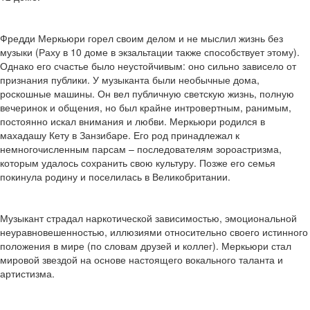
Фредди Меркьюри горел своим делом и не мыслил жизнь без
музыки (Раху в 10 доме в экзальтации также способствует этому).
Однако его счастье было неустойчивым: оно сильно зависело от
признания публики. У музыканта были необычные дома,
роскошные машины. Он вел публичную светскую жизнь, полную
вечеринок и общения, но был крайне интровертным, ранимым,
постоянно искал внимания и любви. Меркьюри родился в
махадашу Кету в Занзибаре. Его род принадлежал к
немногочисленным парсам – последователям зороастризма,
которым удалось сохранить свою культуру. Позже его семья
покинула родину и поселилась в Великобритании.
Музыкант страдал наркотической зависимостью, эмоциональной
неуравновешенностью, иллюзиями относительно своего истинного
положения в мире (по словам друзей и коллег). Меркьюри стал
мировой звездой на основе настоящего вокального таланта и
артистизма.