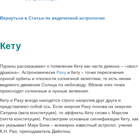
Вернуться в Статьи по ведической астрологии
Кету
Пураны рассказывают о появлении Кету как части демона – «хвост
дракона». Астрономически
Раху
и Кету – точки пересечения
лунной орбиты и плоскости солнечной эклиптики, то есть линии
видимого движения Солнца по небосводу. Вблизи этих точек
происходят солнечные и лунные затмения.
Кету и Раху всегда находятся строго напротив друг друга и
представляют собой ось. Если энергия Раху похожа на энергию
Сатурна (вата конституция), то эффекты Кету схожи с Марсом
(питта конституция). Рассмотрим основные сигнификации Кету, как
их указывает Марк Бони – всемирно известный астролог, ученик
К.Н. Рао, преподаватель Джйотиш.