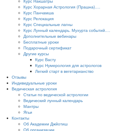
Курс Накшатры
Курс Хорарная Астрология (Прашна).…
Курс Панчамша
Курс Релокация
Курс Специальные лагны
Курс Лунный календарь. Мухурта событий.…
Дополнительные вебинары
Бесплатные уроки
Подарочный сертификат
Другие курсы
Курс Васту
Курс Нумерология для астрологов
Легкий старт в вегетарианство
Отзывы
Индивидуальные уроки
Ведическая астрология
Статьи по ведической астрологии
Ведический лунный календарь
Мантры
Ягьи
Контакты
Об Академии Джйотиш
Об организации