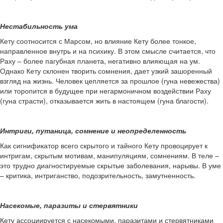
Нестабильность ума
Кету соотносится с Марсом, но влияние Кету более тонкое,
направленное внутрь и на психику. В этом смысле считается, что
Раху – более пагубная планета, негативно влияющая на ум.
Однако Кету склонен творить сомнения, дает узкий зашоренный
взгляд на жизнь. Человек цепляется за прошлое (гуна невежества)
или торопится в будущее при негармоничном воздействии Раху
(гуна страсти), отказывается жить в настоящем (гуна благости).
Интриги, путаница, сомнение и неопределенность
Как сигнификатор всего скрытого и тайного Кету провоцирует к
интригам, скрытым мотивам, манипуляциям, сомнениям. В теле –
это трудно диагностируемые скрытые заболевания, нарывы. В уме
– критика, интриганство, подозрительность, замутненность.
Насекомые, паразиты и стервятники
Кету ассоциируется с насекомыми, паразитами и стервятниками