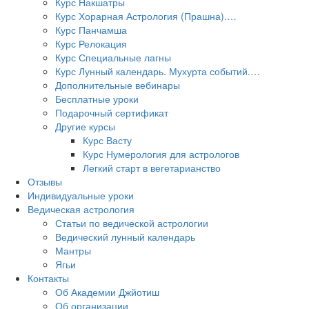
Курс Накшатры
Курс Хорарная Астрология (Прашна).…
Курс Панчамша
Курс Релокация
Курс Специальные лагны
Курс Лунный календарь. Мухурта событий.…
Дополнительные вебинары
Бесплатные уроки
Подарочный сертификат
Другие курсы
Курс Васту
Курс Нумерология для астрологов
Легкий старт в вегетарианство
Отзывы
Индивидуальные уроки
Ведическая астрология
Статьи по ведической астрологии
Ведический лунный календарь
Мантры
Ягьи
Контакты
Об Академии Джйотиш
Об организации